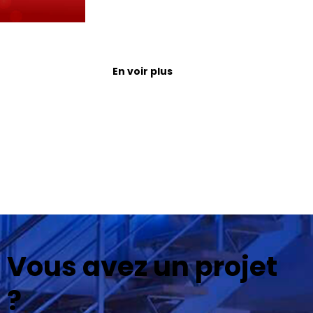
En voir plus
Vous avez un projet
?