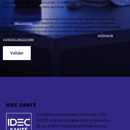
*Les champs signalés ci-dessus par un astérisque sont obligatoires afin que
nous puissions répondre à votre demande.
Si vous ne souhaitez pas être contacté à des fins commerciales, veuillez cliquer sur le lien
suivant :
désinscription
. Vous bénéficiez d’un droit d’accès, d’opposition, à la portabilité, à
l’effacement, à la limitation et de contrôle post mortem. Vous avez également la possibilité de
vous inscrire gratuitement sur une liste d’opposition au démarchage téléphonique. Pour en
savoir plus sur le traitement de vos données et vos droits, consultez notre
politique de
protection des données
.
IDEC SANTÉ
Concepteur-constructeur clé en main, IDEC
SANTE vous accompagne dans la réalisation
de vos projets. Industries pharmaceutiques,