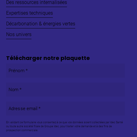
Des ressources internalisées
Expertises techniques
Décarbonation & énergies vertes
Nos univers
Télécharger notre plaquette
Prénom
*
Nom
*
Adresse
email
*
En validant ce formulaire vous consentez à ce que vos données soient collectées par Idec Santé
ou toute autre société filiale de Groupe Idec, pour traiter votre demande et à des fins de
prospection commerciale.